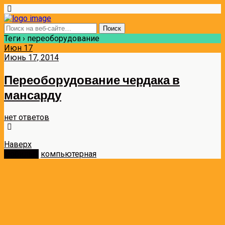
Теги › переоборудование
Июн
17
Июнь 17, 2014
Переоборудование чердака в
мансарду
нет ответов
Наверх
мобильн.
компьютерная